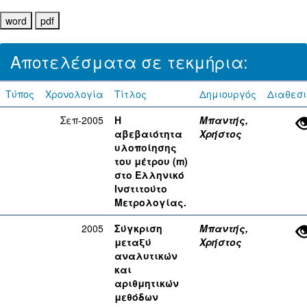
Αποτελέσματα σε τεκμήρια:
Τύπος
Χρονολογία
Τίτλος
Δημιουργός
Διαθεσ
Σεπ-2005
Η
Μπαντής,
αβεβαιότητα
Χρήστος
υλοποίησης
του μέτρου (m)
στο Ελληνικό
Ινστιτούτο
Μετρολογίας.
2005
Σύγκριση
Μπαντής,
μεταξύ
Χρήστος
αναλυτικών
και
αριθμητικών
μεθόδων